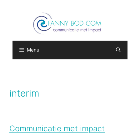
Ga
naar
de
inhoud
Menu
interim
Communicatie met impact